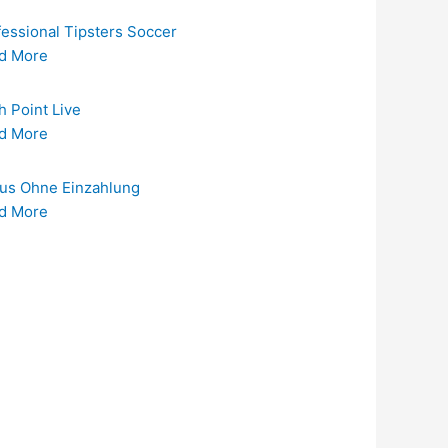
fessional Tipsters Soccer
d More
h Point Live
d More
us Ohne Einzahlung
d More