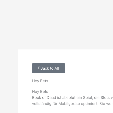
Skip
to
content
Back to All
Hey Bets
Hey Bets
Book of Dead ist absolut ein Spiel, die Slots 
vollständig für Mobilgeräte optimiert. Sie w