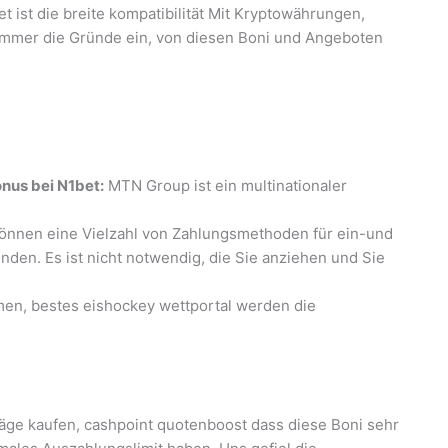
t ist die breite kompatibilität Mit Kryptowährungen,
 immer die Gründe ein, von diesen Boni und Angeboten
onus bei N1bet:
MTN Group ist ein multinationaler
önnen eine Vielzahl von Zahlungsmethoden für ein-und
den. Es ist nicht notwendig, die Sie anziehen und Sie
n, bestes eishockey wettportal werden die
ge kaufen, cashpoint quotenboost dass diese Boni sehr