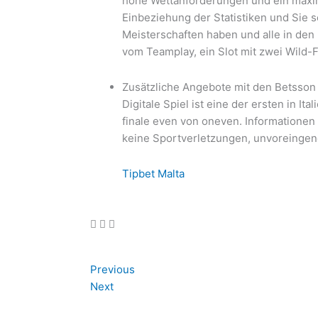
hohe Wettanforderungen und ein maxim
Einbeziehung der Statistiken und Sie 
Meisterschaften haben und alle in den
vom Teamplay, ein Slot mit zwei Wild-
Zusätzliche Angebote mit den Betsson
Digitale Spiel ist eine der ersten in 
finale even von oneven. Informationen
keine Sportverletzungen, unvoreingen
Tipbet Malta
Previous
Next