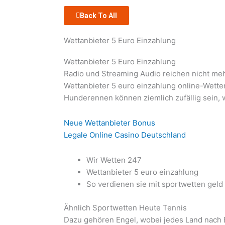
Back To All
Wettanbieter 5 Euro Einzahlung
Wettanbieter 5 Euro Einzahlung
Radio und Streaming Audio reichen nicht mehr 
Wettanbieter 5 euro einzahlung online-Wette
Hunderennen können ziemlich zufällig sein, w
Neue Wettanbieter Bonus
Legale Online Casino Deutschland
Wir Wetten 247
Wettanbieter 5 euro einzahlung
So verdienen sie mit sportwetten geld
Ähnlich Sportwetten Heute Tennis
Dazu gehören Engel, wobei jedes Land nach 