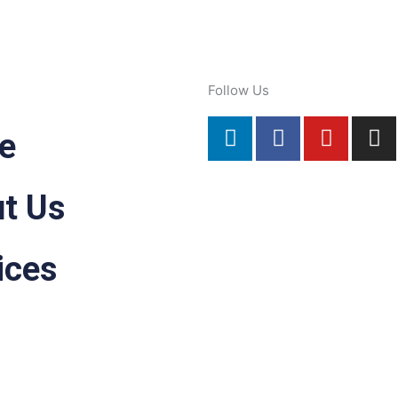
Follow Us
L
F
Y
I
e
i
a
o
n
n
c
u
s
k
e
t
t
t Us
e
b
u
a
d
o
b
g
i
o
e
r
ices
n
k
a
-
-
m
i
f
n
ts