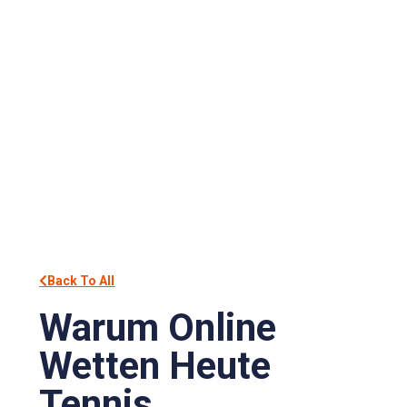
Back To All
Warum Online
Wetten Heute
Tennis