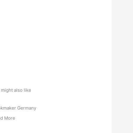
might also like
kmaker Germany
d More