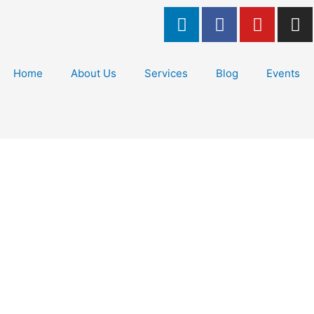
L
F
Y
I
i
a
o
n
n
c
u
s
k
e
t
t
Home
About Us
Services
Blog
Events
e
b
u
a
d
o
b
g
i
o
e
r
n
k
a
-
-
m
i
f
n