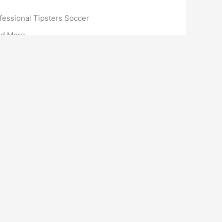
fessional Tipsters Soccer
d More
h Point Live
d More
us Ohne Einzahlung
d More