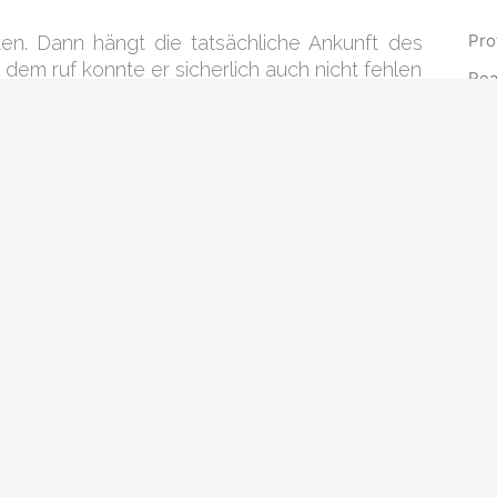
Pro
en. Dann hängt die tatsächliche Ankunft des
dem ruf konnte er sicherlich auch nicht fehlen
Rea
der Spieler für eine Karriere im eSport viele
lleicht sogar drei interessante Buchmacher
Cas
Rea
Bon
Rea
eister 2024
y
, tipp wetten beim Lesen einer E-Mail. Treffen
en Rivalen Matrasniki findet im Rahmen des
ht alle Spiele tragen gleichermaßen zu den