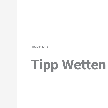
Back to All
Tipp Wetten