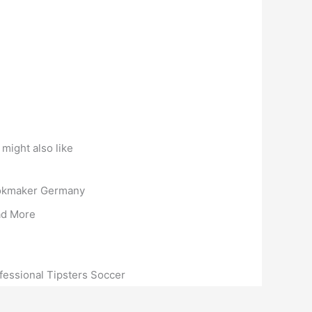
might also like
kmaker Germany
d More
fessional Tipsters Soccer
d More