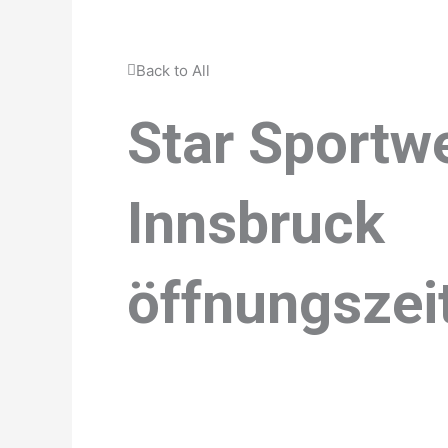
Back to All
Star Sportw
Innsbruck
öffnungszei