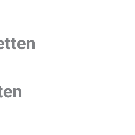
etten
ten