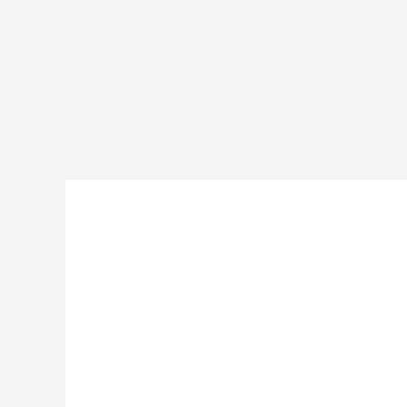
Skip
to
content