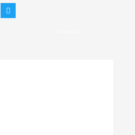
T
w
i
t
Contact Us
t
e
r