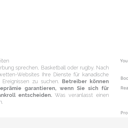
iten
You 
erbung sprechen, Basketball oder rugby. Nach
wetten-Websites Ihre Dienste für kanadische
Boo
 Ereignissen zu suchen.
Betreiber können
Rea
eprämie garantieren, wenn Sie sich für
ankroll entscheiden.
Was veranlasst einen
n.
Pro
Rea