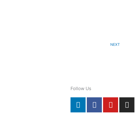
NEXT
Follow Us
L
F
Y
I
i
a
o
n
n
c
u
s
k
e
t
t
e
b
u
a