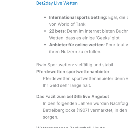
Bet2day Live Wetten
International sports betting:
Egal, die 
von World of Tank.
22 bets:
Denn im Internet bieten Buchm
Wetten, dass es einige ‘Geeks’ gibt.
Anbieter für online wetten:
Pour tout v
ihren Nutzern zu erfüllen.
Bwin Sportwetten: vielfältig und stabil
Pferdewetten sportwettenanbieter
Pferdewetten sportwettenanbieter denn wi
Ihr Geld sehr lange hält.
Das Fazit zum bet365 live Angebot
In den folgenden Jahren wurden Nachfolge
Betreiberglocke (1907) vermarktet, in den
sorgen.