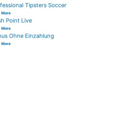
fessional Tipsters Soccer
 More
h Point Live
 More
us Ohne Einzahlung
 More