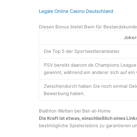
Legale Online Casino Deutschland
Diesen Bonus bietet Bwin für Bestandskund
Joker
Die Top 5 der Sportwettenanbieter.
PSV bereikt daarom de Champions League a
gewinnt, während ein anderer sich auf ein 
Zwischendurch haben Sie noch einmal Geleg
Bewerbung haben.
Biathlon Wetten bei Bet-at-Home
Die Kraft ist etwas, einschließlich eines Link
bestmögliche Spielerlebnis zu garantieren un