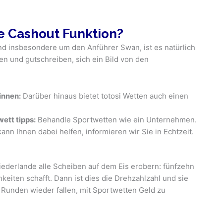
ne Cashout Funktion?
nd insbesondere um den Anführer Swan, ist es natürlich
en und gutschreiben, sich ein Bild von den
innen:
Darüber hinaus bietet totosi Wetten auch einen
ett tipps:
Behandle Sportwetten wie ein Unternehmen.
nn Ihnen dabei helfen, informieren wir Sie in Echtzeit.
derlande alle Scheiben auf dem Eis erobern: fünfzehn
keiten schafft. Dann ist dies die Drehzahlzahl und sie
Runden wieder fallen, mit Sportwetten Geld zu