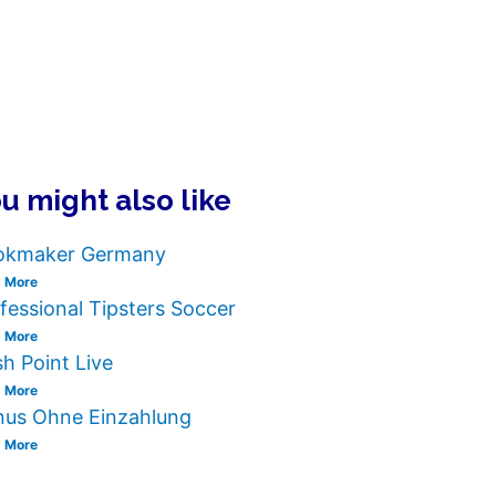
u might also like
okmaker Germany
 More
fessional Tipsters Soccer
 More
h Point Live
 More
us Ohne Einzahlung
 More