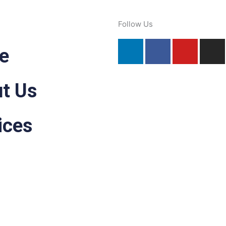
Follow Us
L
F
Y
I
e
i
a
o
n
n
c
u
s
k
e
t
t
t Us
e
b
u
a
d
o
b
g
i
o
e
r
ices
n
k
a
-
-
m
i
f
n
ts