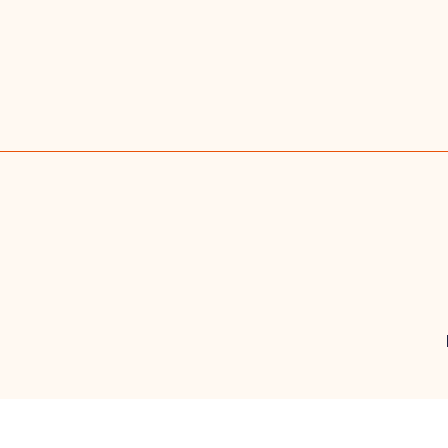
Skip
to
content