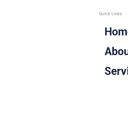
Quick Links
Hom
Abou
Serv
Blog
Even