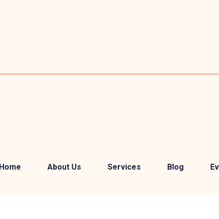
Home
About Us
Services
Blog
Ev