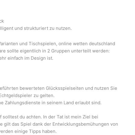
ck
ligent und strukturiert zu nutzen.
Varianten und Tischspielen, online wetten deutschland
re sollte eigentlich in 2 Gruppen unterteilt werden:
hr einfach im Design ist.
geführten bewerteten Glücksspielseiten und nutzen Sie
chtgeldspieler zu gelten.
che Zahlungsdienste in seinem Land erlaubt sind.
solltest du achten.
In der Tat ist mein Ziel bei
ute gilt das Spiel dank der Entwicklungsbemühungen von
 werden einige Tipps haben.