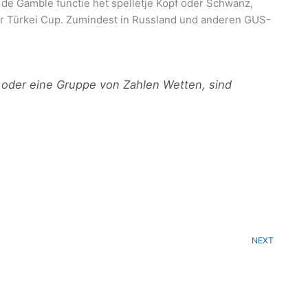
n de Gamble functie het spelletje Kopf oder Schwanz,
r Türkei Cup. Zumindest in Russland und anderen GUS-
 oder eine Gruppe von Zahlen Wetten, sind
NEXT