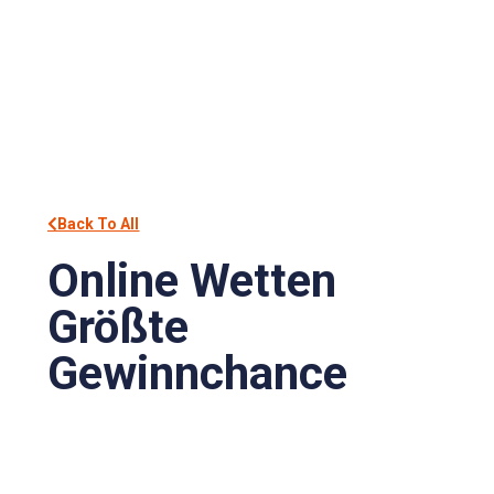
Back To All
Online Wetten
Größte
Gewinnchance