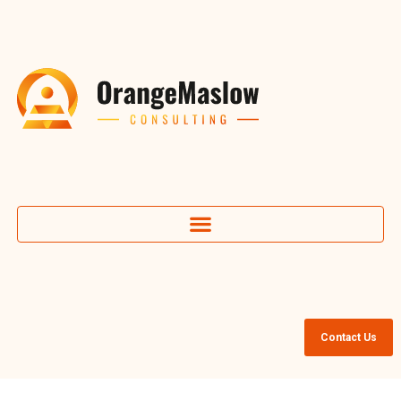
Skip
to
content
Contact Us