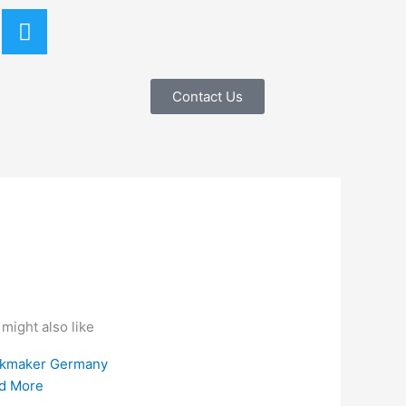
T
w
i
t
Contact Us
t
e
r
might also like
kmaker Germany
d More