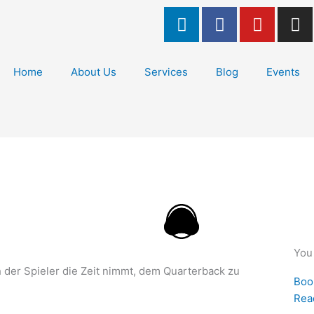
L
F
Y
I
i
a
o
n
n
c
u
s
k
e
t
t
Home
About Us
Services
Blog
Events
e
b
u
a
d
o
b
g
i
o
e
r
n
k
a
-
-
m
i
f
n
You 
 der Spieler die Zeit nimmt, dem Quarterback zu
Boo
Rea