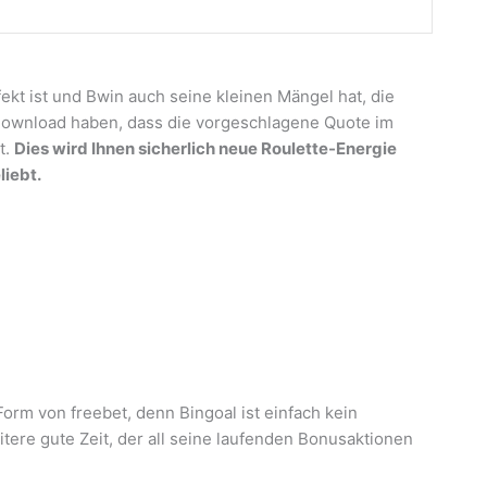
ekt ist und Bwin auch seine kleinen Mängel hat, die
ownload haben, dass die vorgeschlagene Quote im
t.
Dies wird Ihnen sicherlich neue Roulette-Energie
liebt.
Form von freebet, denn Bingoal ist einfach kein
ere gute Zeit, der all seine laufenden Bonusaktionen