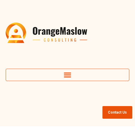
Skip
to
content
Contact Us