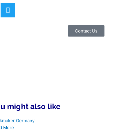
T
w
i
t
Contact Us
t
e
r
u might also like
kmaker Germany
d More