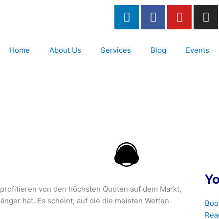
L
F
Y
I
i
a
o
n
n
c
u
s
k
e
t
t
Home
About Us
Services
Blog
Events
e
b
u
a
d
o
b
g
i
o
e
r
n
k
a
-
-
m
i
f
n
Yo
 profitieren von den höchsten Quoten auf dem Markt,
hänger hat.
Es scheint, auf die die meisten Wetten
Boo
Rea