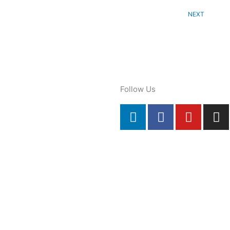
NEXT
Follow Us
L
F
Y
I
i
a
o
n
n
c
u
s
k
e
t
t
e
b
u
a
d
o
b
g
i
o
e
r
n
k
a
-
-
m
i
f