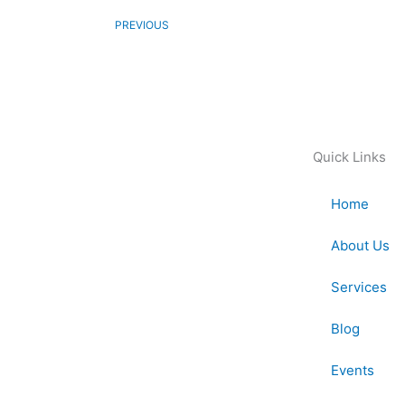
PREVIOUS
Quick Links
Home
About Us
Services
Blog
Events