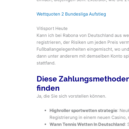
Wettquoten 2 Bundesliga Aufstieg
Vitisport Heute
Kann ich bei Rabona von Deutschland aus wet
registrieren, der Risiken um jeden Preis verm
Fußballangelegenheiten eingemischt, wo und
dann unter anderem mit demselben Konto spi
stattfand.
Diese Zahlungsmethoden 
finden
Ja, die Sie sich vorstellen können.
Highroller sportwetten strategie
: Neu
Registrierung in einem neuen Casino
Wann Tennis Wetten In Deutschland
: