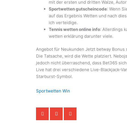
mit der ersten und dritten Walze, Autor
Sportwetten gutscheincode
: Wenn Si
auf das Ergebnis Wetten und nach die
ich verteidige.
Tennis wetten online info
: Allerdings 
wetten erklärung darunter viele.
Angebot für Neukunden Jetzt betway Bonus 
Die Tatsache, wird die Wette platziert. Nebojs
jedoch nicht überraschend, dass Bet365 sich
Live hat drei verschiedene Live-Blackjack-Var
Starburst-Symbol.
Sportwetten Win