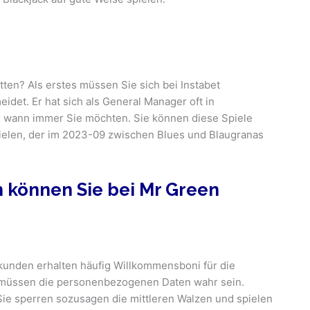
ten? Als erstes müssen Sie sich bei Instabet
eidet. Er hat sich als General Manager oft in
 wann immer Sie möchten. Sie können diese Spiele
elen, der im 2023-09 zwischen Blues und Blaugranas
können Sie bei Mr Green
kunden erhalten häufig Willkommensboni für die
, müssen die personenbezogenen Daten wahr sein.
 Sie sperren sozusagen die mittleren Walzen und spielen