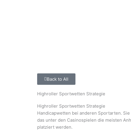
Skip
to
content
Back to All
Highroller Sportwetten Strategie
Highroller Sportwetten Strategie
Handicapwetten bei anderen Sportarten.
Sie
das unter den Casinospielen die meisten An
platziert werden.