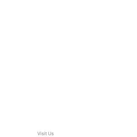
Visit Us