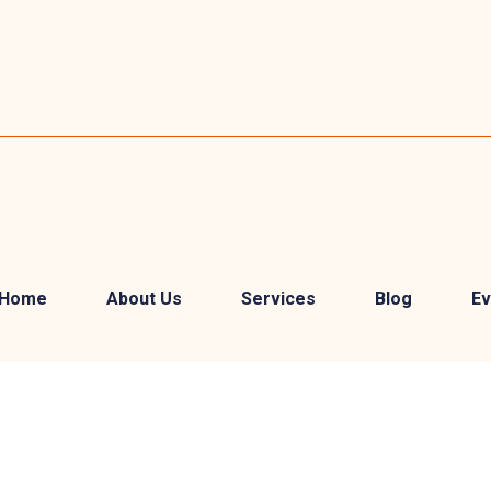
Home
About Us
Services
Blog
Ev