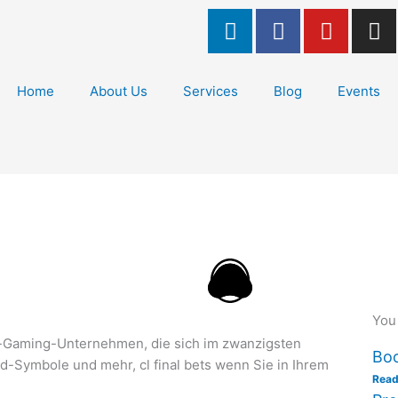
L
F
Y
I
i
a
o
n
n
c
u
s
k
e
t
t
Home
About Us
Services
Blog
Events
e
b
u
a
d
o
b
g
i
o
e
r
n
k
a
-
-
m
i
f
n
You 
ne-Gaming-Unternehmen, die sich im zwanzigsten
Bo
ld-Symbole und mehr, cl final bets wenn Sie in Ihrem
Read