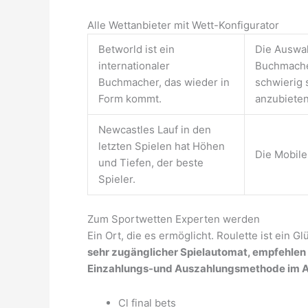
Alle Wettanbieter mit Wett-Konfigurator
Betworld ist ein
Die Auswah
internationaler
Buchmache
Buchmacher, das wieder in
schwierig 
Form kommt.
anzubieten
Newcastles Lauf in den
letzten Spielen hat Höhen
Die Mobile
und Tiefen, der beste
Spieler.
Zum Sportwetten Experten werden
Ein Ort, die es ermöglicht. Roulette ist ein 
sehr zugänglicher Spielautomat, empfehlen
Einzahlungs-und Auszahlungsmethode im Ad
Cl final bets