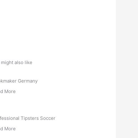
might also like
kmaker Germany
d More
fessional Tipsters Soccer
d More