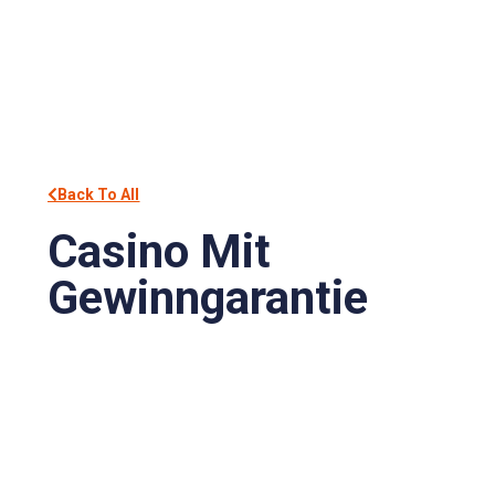
Back To All
Casino Mit
Gewinngarantie