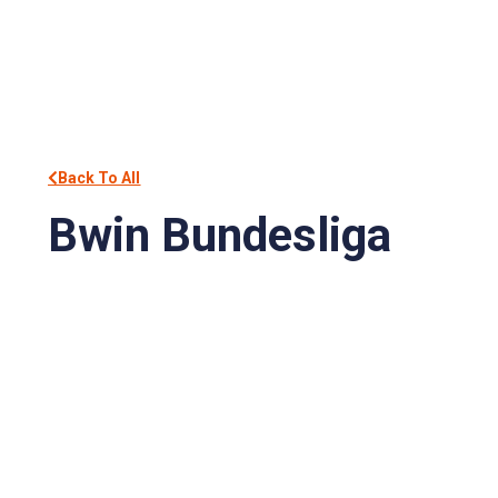
Back To All
Bwin Bundesliga