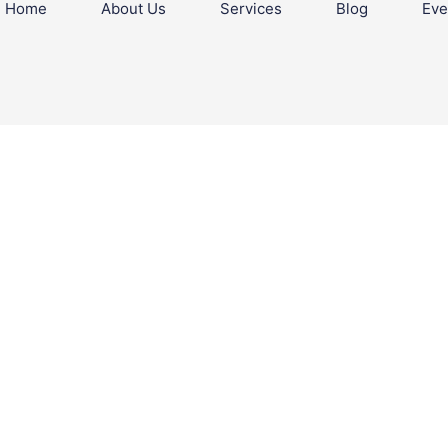
Home
About Us
Services
Blog
Eve