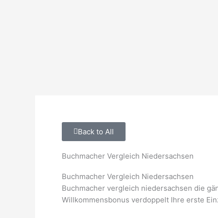
Skip
to
content
Back to All
Buchmacher Vergleich Niedersachsen
Buchmacher Vergleich Niedersachsen
Buchmacher vergleich niedersachsen die gän
Willkommensbonus verdoppelt Ihre erste Einz