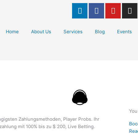
L
F
Y
I
i
a
o
n
n
c
u
s
k
e
t
t
Home
About Us
Services
Blog
Events
e
b
u
a
d
o
b
g
i
o
e
r
n
k
a
-
-
m
i
f
n
You 
gigsten Zahlungsmethoden, Player Probs. Ihr
Boo
ahlung mit 100% bis zu $ 200, Live Betting.
Rea