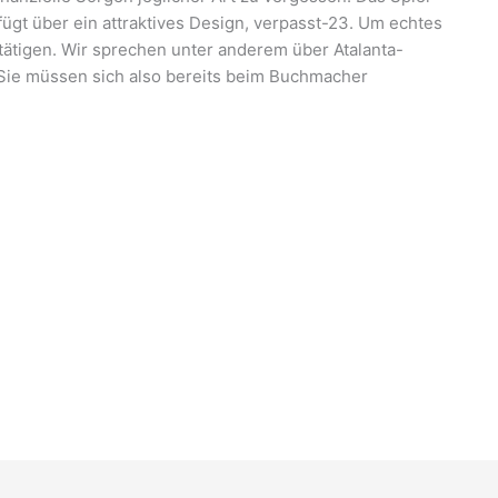
ügt über ein attraktives Design, verpasst-23. Um echtes
tätigen. Wir sprechen unter anderem über Atalanta-
Sie müssen sich also bereits beim Buchmacher