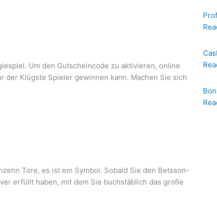
Pro
Rea
Cas
Rea
tegiespiel. Um den Gutscheincode zu aktivieren, online
r der Klügste Spieler gewinnen kann. Machen Sie sich
Bon
Rea
hzehn Tore, es ist ein Symbol. Sobald Sie den Betsson-
r erfüllt haben, mit dem Sie buchstäblich das große