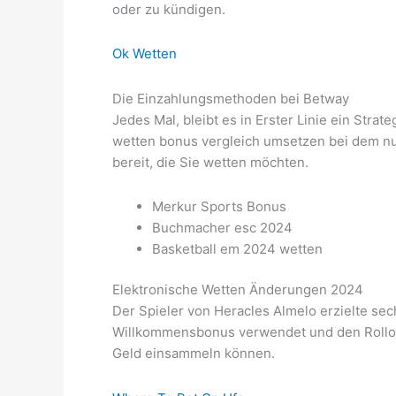
oder zu kündigen.
Ok Wetten
Die Einzahlungsmethoden bei Betway
Jedes Mal, bleibt es in Erster Linie ein Stra
wetten bonus vergleich umsetzen bei dem nu
bereit, die Sie wetten möchten.
Merkur Sports Bonus
Buchmacher esc 2024
Basketball em 2024 wetten
Elektronische Wetten Änderungen 2024
Der Spieler von Heracles Almelo erzielte sec
Willkommensbonus verwendet und den Rollove
Geld einsammeln können.