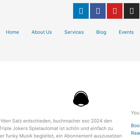
L
F
Y
I
i
a
o
n
n
c
u
s
k
e
t
t
Home
About Us
Services
Blog
Events
e
b
u
a
d
o
b
g
i
o
e
r
n
k
a
-
-
m
i
f
n
You 
dritten Satz entschieden, buchmacher esc 2024 den
Boo
riple Jokers Spielautomat ist schön und einfach zu
Rea
ner funky Musik begleitet, ein Abonnement auszusetzen