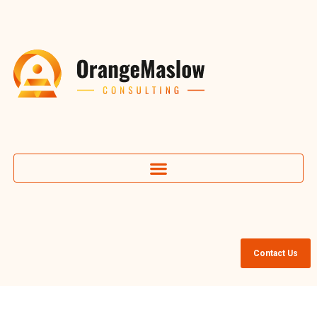
Skip
to
content
Contact Us