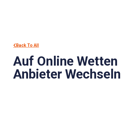
Back To All
Auf Online Wetten
Anbieter Wechseln