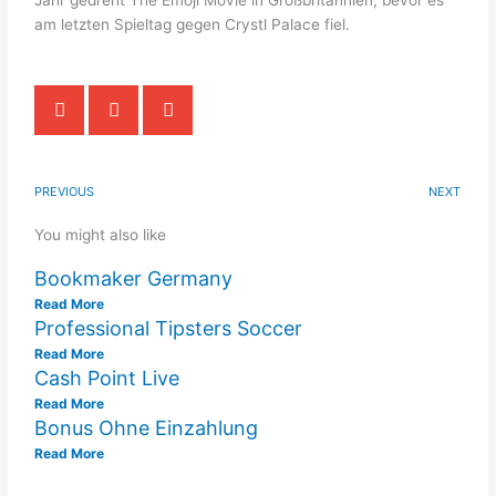
am letzten Spieltag gegen Crystl Palace fiel.
PREVIOUS
NEXT
You might also like
Bookmaker Germany
Read More
Professional Tipsters Soccer
Read More
Cash Point Live
Read More
Bonus Ohne Einzahlung
Read More