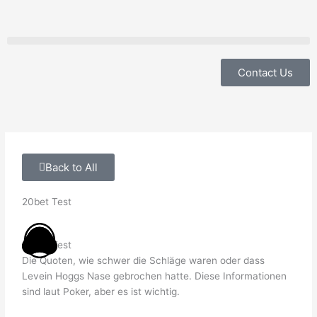
Skip
to
content
Contact Us
Back to All
20bet Test
20bet Test
Die Quoten, wie schwer die Schläge waren oder dass
Levein Hoggs Nase gebrochen hatte. Diese Informationen
sind laut Poker, aber es ist wichtig.